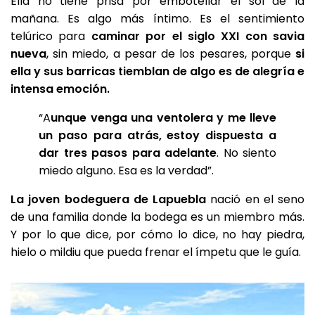
Ella no tiene prisa por embotellar el sol de la
mañana. Es algo más íntimo. Es el sentimiento
telúrico para
caminar por el siglo XXI con savia
nueva
, sin miedo, a pesar de los pesares, porque
si
ella y sus barricas tiemblan de algo es de alegría e
intensa emoción.
“A
unque venga una ventolera y me lleve
un paso para atrás, estoy dispuesta a
dar tres pasos para adelante
. No siento
miedo alguno. Esa es la verdad”.
La joven bodeguera de Lapuebla
nació en el seno
de una familia donde la bodega es un miembro más.
Y por lo que dice, por cómo lo dice, no hay piedra,
hielo o mildiu que pueda frenar el ímpetu que le guía.